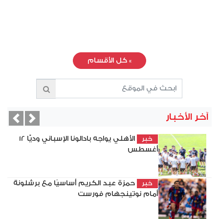
»
كل الأقسام
آخر الأخبار
vious
Next
الأهلي يواجه بادالونا الإسباني وديًّا 12
خبر
أغسطس
حمزة عبد الكريم أساسيًا مع برشلونة
خبر
أمام نوتينجهام فورست