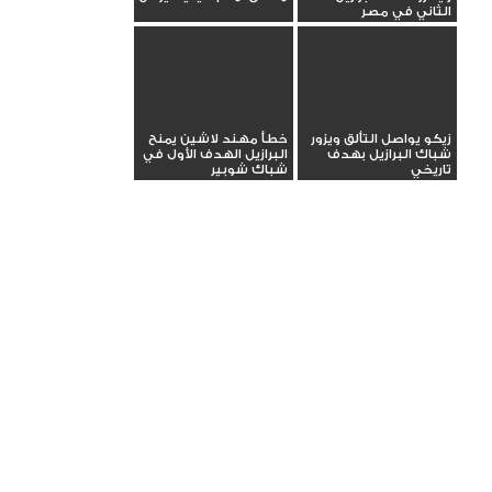
الثاني في مصر
زيكو يواصل التألق ويزور
خطأ مهند لاشين يمنح
شباك البرازيل بهدف
البرازيل الهدف الأول في
تاريخي
شباك شوبير