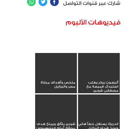
WhatsApp
Twitter
Facebook
شارك عبر قنوات التواصل
فيديوهات الألبوم
أليسون بيكر يطلب
ملخص وأهداف مباراة
استبدال قميصه مع
مصر والبرازيل
مصطفى شوبير
اندريك يستغل خطأ هاني
شوبير يتألق ويمنع هدف
ويحرز هدف البرازيل
محقق أمام فينيسيوس