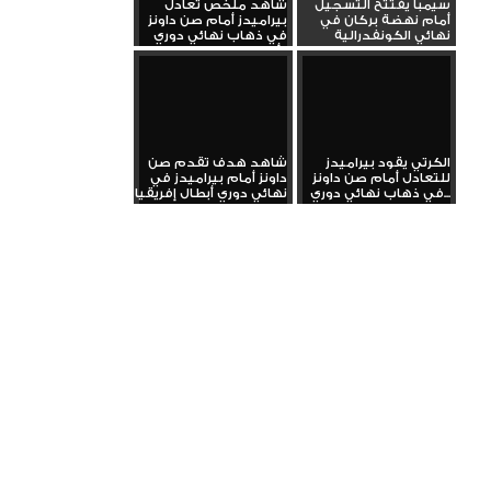
سيمبا يفتتح التسجيل
شاهد ملخص تعادل
أمام نهضة بركان في
بيراميدز أمام صن داونز
نهائي الكونفدرالية
في ذهاب نهائي دوري
أبطال...
الكرتي يقود بيراميدز
شاهد هدف تقدم صن
للتعادل أمام صن داونز
داونز أمام بيراميدز في
في ذهاب نهائي دوري...
نهائي دوري أبطال إفريقيا