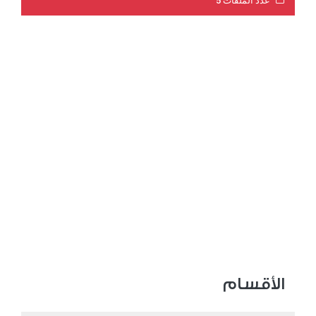
عدد الملفات 5
عدد المشاهدات 3193
الأقسام