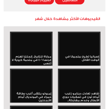
التفاصيل
تقييم المباراة
الفيديوهات الأكثر مشاهدة خلال شهر
إسبانيا تطيح ببلجيكا في
مباراة للتاريخ.. إنجلترا تهزم
الوقت القاتل
فرنسا 6-4 في ملحمة كروية لا
تُنسى
شاهد تعادل دينامو زغرب
إمبولو يتلقى أغرب بطاقة
أمام ثون في تصفيات دوري
حمراء في المونديال أمام
الأبطال وعدم مشاركة...
الأرجنتين