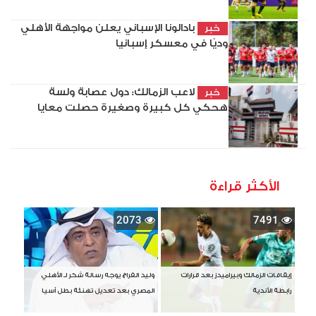
بادالونا الإسباني يعلن مواجهة الأهلي
خبر
وديًا في معسكر إسبانيا
لاعب الزمالك: دول عصابة ولسة
خبر
هحكي كل كبيرة وصغيرة حصلت معايا
الأكثر قراءة
2073
7491
إيقافات الزمالك وبيراميدز بعد قرارات
وليد الفراج يوجه رسالة شكر لـ الأهلي
رابطة الأندية
المصري بعد تعديل تهنئة بطل آسيا