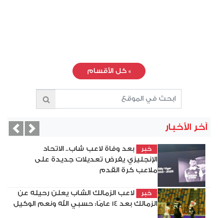
»
كل الأقسام
آخر الأخبار
vious
Next
بعد وفاة لاعب شاب.. الاتحاد
خبر
الإنجليزي يفرض تعديلات جديدة على
ملاعب كرة القدم
لاعب الزمالك الشاب يعلن رحيله عن
خبر
الزمالك بعد 14 عامًا: حسبي الله ونعم الوكيل