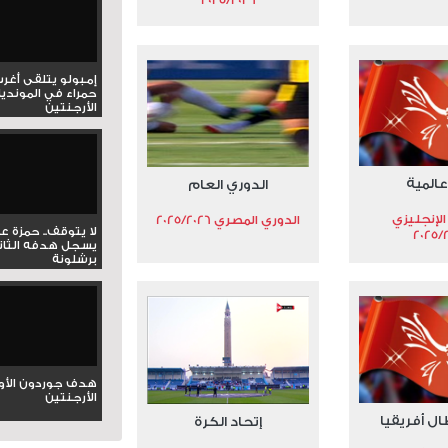
إمبولو يتلقى أغر
حمراء في المونديا
الأرجنتين
عالمية
الدوري العام
الإنجليزي
الدوري المصري 2025/2026
لا يتوقف.. حمزة ع
2025/
يسجل هدفه الثان
برشلونة
هدف جوردون الأو
الأرجنتين
ال أفريقيا
إتحاد الكرة