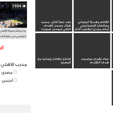
1904
القائم وهدية الملواني
بعد خطأ قاتل.. محمد
يسقطان الإسماعيلي
هلال يسجل الهدف
أمام مودرن ليقترب أكثر
الثاني لمودرن سبورت
بث مباشر لمباراة الأهلي
من...
التونسي في بطولة الد
الأفريقي BAL
اس
عواد يُهدي بيراميدز
فاركو يتعادل إيجابيا مع
هدف التقدم
المصري
مدرب الأهلي 
مصري
أجنبي