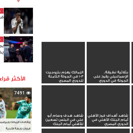
خ
في
خ
يم
يخ
بثلاثية نظيفة..
الزمالك يهزم بتروجيت
الإسماعيلي يفوز على
3-1 في الجولة الثامنة
الأكثر قراء
الجونة في الدوري
للدوري المصري
7491
شاهد أهداف فوز الأهلي
شاهد هدف وسام أبو
أمام البنك الأهلي في
علي في البلس تسعين
إيقافات الزمالك وبيرامي
الدوري المصري
للأهلي أمام البنك
الأهلي
قرارات رابطة الأندية