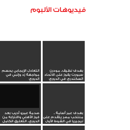
فيديوهات الألبوم
بهدف نظيف.. مودرن
التعادل الإيجابي يحسم
سبورت يفوز على الاتحاد
مواجهة زد وإنبي في
السكندري في الدوري
الدوري
بهدف عمر أسامة ..
صدمة عمرو أديب بعد
منتخب مصر يتقدم على
فوز الأهلي واقترابه من
نيجيريا في الشوط الأول
الدوري.. التعليق الكامل