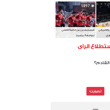
بطل آسيا
1897
 والأفريقي
المستبعدين من قائمة الأهلي
وري
لمواجهة بيراميدز
تطلاع الراى
القادم؟
تصويت