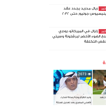
ريال مدريد يجدد عقد
بر
نيسيوس جونيور حتى 2032
زلزال في الميركاتو: رودري
بر
نح الضوء الأخضر لبرشلونة وسيتي
فض التكلفة
ة
2073
دز بعد
وليد الفراج يوجه رسالة شكر لـ
الأهلي المصري بعد تعديل تهنئة