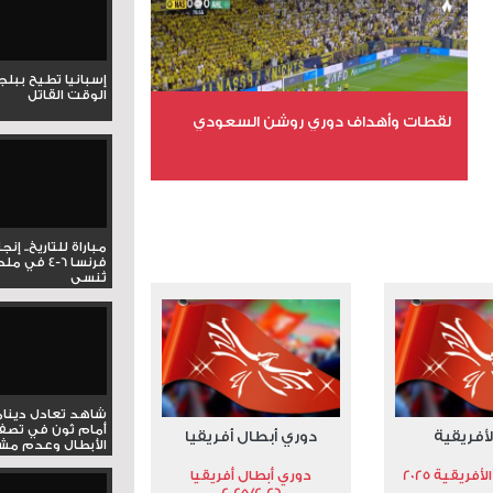
إسبانيا تطيح ببل
الوقت القاتل
لقطات وأهداف دوري روشن السعودي
عدد الملفات 5
عدد المشاهدات 3181
مباراة للتاريخ.. إنج
فرنسا 6-4 ف
تُنسى
شاهد تعادل دينام
أمام ثون في تصف
لأفريقية
دوري أبطال أفريقيا
الأبطال وعدم مشار
فريقية 2025
دوري أبطال أفريقيا
2025/2026