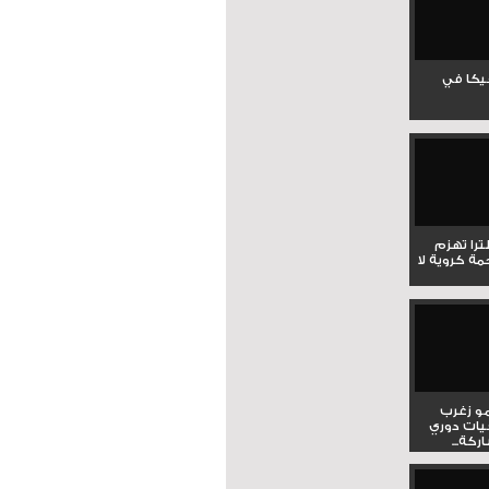
جيكا في
لترا تهزم
ي ملحمة كروية لا
و زغرب
يات دوري
كة...