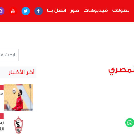
بطولات
فيديوهات
صور
اتصل بنا
لمصري
آخر الأخبار
خ
عل
خ
رح
WhatsApp
Twit
ان