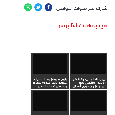
WhatsApp
Twitter
Facebook
شارك عبر قنوات التواصل
فيديوهات الألبوم
ريمونتادا مدريدية تقهر
بايرن ميونخ يعاقب ريال
الألمان وتقصي بايرن
مدريد بعد إهداره للفرص
ميونخ من دوري أبطال...
ويسجل هدف قاسي