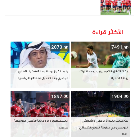
الأكثر قراءة
2073
7491
إيقافات الزمالك وبيراميدز بعد قرارات
وليد الفراج يوجه رسالة شكر لـ الأهلي
رابطة الأندية
المصري بعد تعديل تهنئة بطل آسيا
1897
1904
بث مباشر لمباراة الأهلي والأفريقي
المستبعدين من قائمة الأهلي لمواجهة
التونسي في بطولة الدوري الأفريقي
بيراميدز
BAL