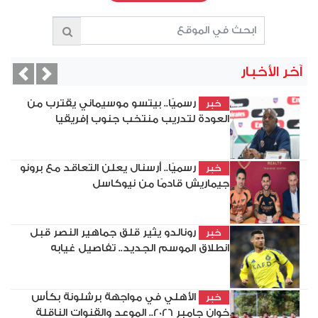
آخر الأخبار
vious
Next
رسميًا.. بيتسو موسيماني يقترب من
خبر
العودة لتدريب منتخب جنوب إفريقيا
رسميًا.. أرسنال يعلن التعاقد مع برونو
خبر
جيماريش قادمًا من نيوكاسل
رونالدو يثير قلق جماهير النصر قبل
خبر
انطلاق الموسم الجديد.. تفاصيل غيابه
الأهلي في مواجهة برشلونة بكأس
خبر
خوان جامبر 2026.. الموعد والقنوات الناقلة