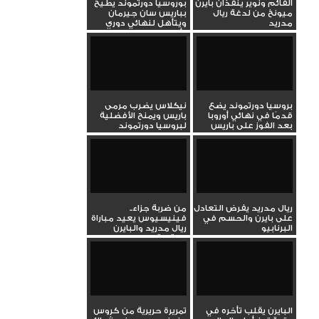
القائم ونوير ينقذان بايرن
بوروسيا دورتموند يطيح
ميونخ من لدغة ريال
بباريس سان جيرمان
مدريد
ويتأهل لنهائي دوري
أبطال...
بروسيا دورتموند يضع
نيكلاس يضرب مرمى
قدمًا في نهائي أوروبا
باريس ويمنح الأفضلية
بعد الفوز على باريس
لبروسيا دورتموند
بهدف...
ريال مدريد يفرض التعادل
من ضربة جزاء..
على بايرن والحسم في
فينيسيوس يعيد مباراة
البرنابيو
ريال مدريد والبايرن
لنقطة...
البايرن يقلب تأخره في
تمريرة حريرية من كروس