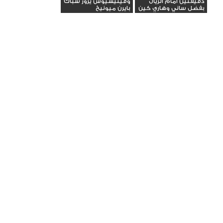
دقيقتين أمام الريال
وفينيسيوس يزور شباك
بفضل ساني وهاري كين
بايرن ميونيخ