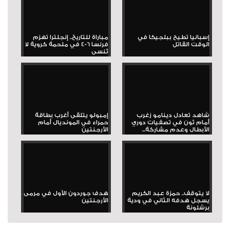
إسبانيا تطيح ببلجيكا في
مباراة للتاريخ.. إنجلترا تهزم
الوقت القاتل
فرنسا 6-4 في ملحمة كروية لا
تُنسى
شاهد تعادل دينامو زغرب
إمبولو يتلقى أغرب بطاقة
أمام ثون في تصفيات دوري
حمراء في المونديال أمام
الأبطال وعدم مشاركة...
الأرجنتين
لا يتوقف.. حمزة عبد الكريم
هدف جوردون الأول في مرمى
يسجل هدفه الثاني في ودية
الأرجنتين
برشلونة