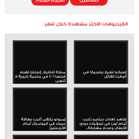
التفاصيل
تقييم المباراة
الفيديوهات الأكثر مشاهدة خلال شهر
إسبانيا تطيح ببلجيكا في
مباراة للتاريخ.. إنجلترا تهزم
الوقت القاتل
فرنسا 6-4 في ملحمة كروية لا
تُنسى
شاهد تعادل دينامو زغرب
إمبولو يتلقى أغرب بطاقة
أمام ثون في تصفيات دوري
حمراء في المونديال أمام
الأبطال وعدم مشاركة...
الأرجنتين