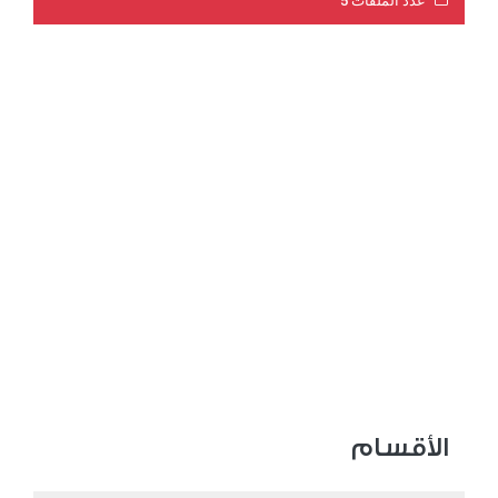
عدد الملفات 5
عدد المشاهدات 3203
الأقسام