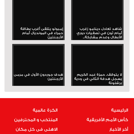
شاهد تعادل دينامو زغرب
إمبولو يتلقى أغرب بطاقة
أمام ثون في تصفيات دوري
حمراء في المونديال أمام
الأبطال وعدم مشاركة...
الأرجنتين
لا يتوقف.. حمزة عبد الكريم
هدف جوردون الأول في مرمى
يسجل هدفه الثاني في ودية
الأرجنتين
برشلونة
الرئيسية
الكرة عالمية
كأس الأمم الأفريقية
المنتخب و المحترفين
أخر الأخبار
الاهلى فى كل مكان