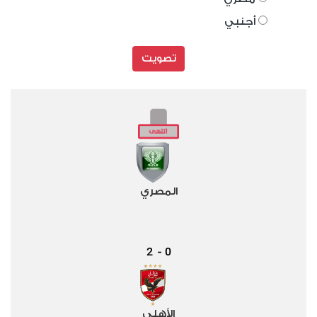
أجنبي
تصويت
المصري
2
0
-
الأهلي