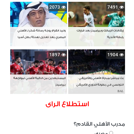
2073
7491
إيقافات الزمالك وبيراميدز بعد قرارات
وليد الفراج يوجه رسالة شكر لـ الأهلي
رابطة الأندية
المصري بعد تعديل تهنئة بطل آسيا
1897
1904
بث مباشر لمباراة الأهلي والأفريقي
المستبعدين من قائمة الأهلي لمواجهة
التونسي في بطولة الدوري الأفريقي
بيراميدز
BAL
استطلاع الراى
مدرب الأهلي القادم؟
مصري